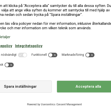
RA STUGA ÖLAND
Alla våra hus är privatägda 
och stugor är kvalitetssäkrad
ndet. Vi har hyrt ut
semesterhus och stugor i Danm
 vill ha när det kommer till
landet. Hos dansommer kan 
Skagen, Lökken och Blokhus. Vi
semesterhus med egen inomh
gor i Danmark genom att göra
till din nästa semester i Dan
direkt online.
Visa mer