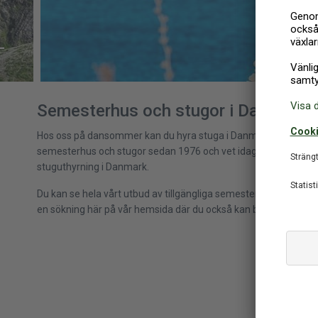
L
HY
Semesterhus och stugor i Danmark
Hos oss på dansommer kan du hyra stuga i Danmark över hela la
semesterhus och stugor sedan 1976 och vet idag vad våra gäster
stuguthyrning i Danmark.
Du kan se hela vårt utbud av tillgängliga semesterhus och stu
en sökning här på vår hemsida där du också kan boka din stuga 