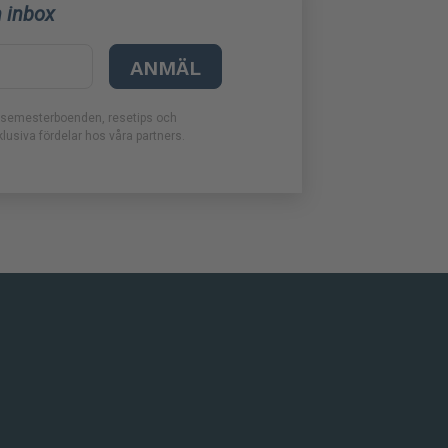
n inbox
ANMÄL
en, semesterboenden, resetips och
lusiva fördelar hos våra partners.