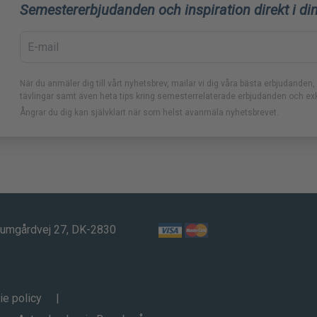
Semestererbjudanden och inspiration direkt i di
När du anmäler dig till vårt nyhetsbrev, mailar vi dig våra bästa erbjudand
tävlingar samt även heta tips kring semesterrelaterade erbjudanden och exk
Ångrar du dig kan självklart när som helst avanmäla nyhetsbrevet.
rumgårdvej 27, DK-2830
ie policy