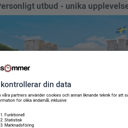
ersonligt utbud - unika upplevels