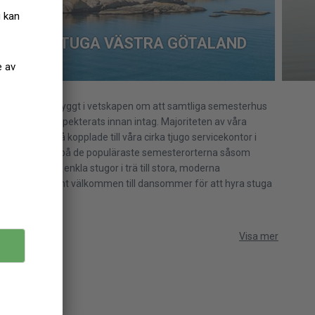
HYRA STUGA VÄSTRA GÖTALAND
men du bokar tryggt i vetskapen om att samtliga semesterhus
e då de har inspekterats innan intag. Majoriteten av våra
ark är också kopplade till våra cirka tjugo servicekontor i
du hyra stuga på de populäraste semesterorterna såsom
 har alltifrån enkla stugor i trä till stora, moderna
uspool. Varmt välkommen till dansommer för att hyra stuga
mark!
Visa mer