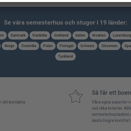
Se våra semesterhus och stugor i 19 länder:
rn
Danmark
Frankrike
Grekland
Italien
Kroatien
Luxemburg
Norge
Österrike
Polen
Portugal
Schweiz
Slovenien
Spa
Tyskland
Så får ett boen
 att kontakta
Våra egna experter v
rad olika kriterier. All
semesterbostadens st
desto högre komfort 