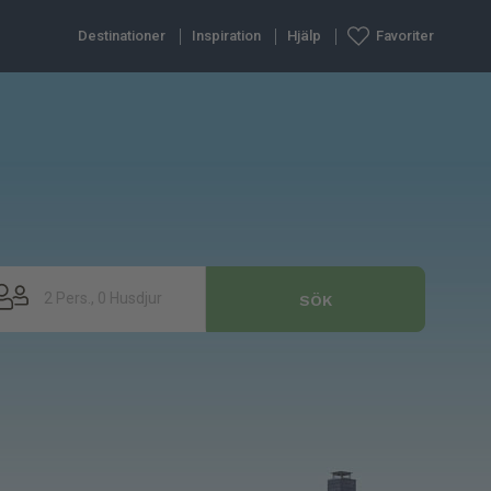
Destinationer
Inspiration
Hjälp
Favoriter
2 Pers., 0 Husdjur
SÖK