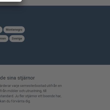
Montenegro
nien
Sverige
de sina stjärnor
ärderar varje semesterbostad utifrån en
tifrån möbler och utrustning, till
andard. Ju fler stjärnor ett boende har,
kan du förvänta dig.