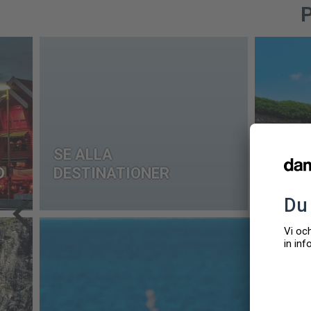
P
SE ALLA
D
DESTINATIONER