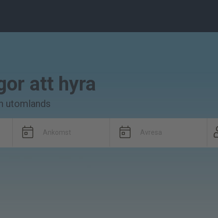
or att hyra
ch utomlands
Ankomst
Avresa