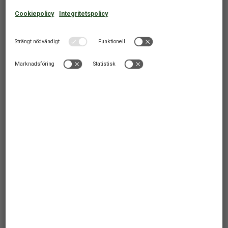
5 695
Från
SEK
Tovik
,
Norge
SEMESTERHUS
5 PERSONER
2 SOVRUM
8 252
Från
SEK