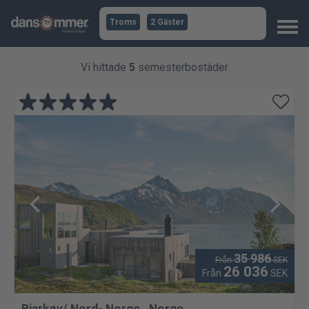
Troms
2 Gäster
Vi hittade
5
semesterbostäder
35 986
Från
SEK
26 036
Från
SEK