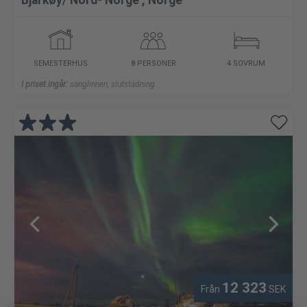
Bjarkøy/ Nord- Norge
,
Norge
SEMESTERHUS
8 PERSONER
4 SOVRUM
I priset ingår:
sänglinnen, slutstädning
12 323
Från
SEK