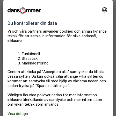
Tromsø
,
Norge
FD BONDGÅRD
6 PERSONER
4 SOVRUM
I priset ingår:
sänglinnen, slutstädning
8 136
Från
SEK