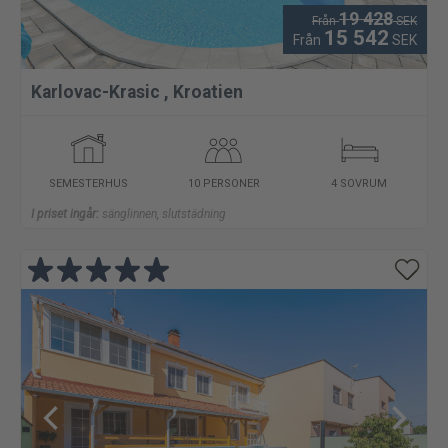
19 428
Från
SEK
15 542
Från
SEK
Karlovac-Krasic
,
Kroatien
SEMESTERHUS
10 PERSONER
4 SOVRUM
I priset ingår:
sänglinnen, slutstädning