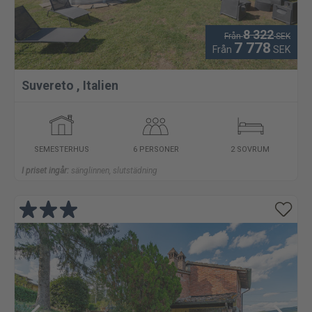
8 322
Från
SEK
7 778
Från
SEK
Suvereto
,
Italien
SEMESTERHUS
6 PERSONER
2 SOVRUM
I priset ingår:
sänglinnen, slutstädning