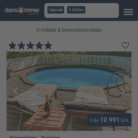
Uppsala
2 Gäster
Vi hittade
2
semesterbostäder
10 991
Från
SEK