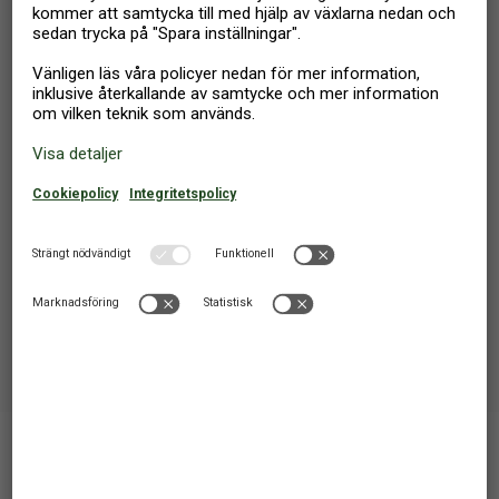
SEMESTERHUS
4 PERSONER
1 SOVRUM
I priset ingår:
slutstädning
TIPS
Undrar du vad stjärnorna betyder? Våra experter använder
stjärnorna till att klargöra semesterboendets kvalitet. Det hela
är enkelt: ju fler stjärnor, desto mer komfort kan du förvänta
dig.
Stäng