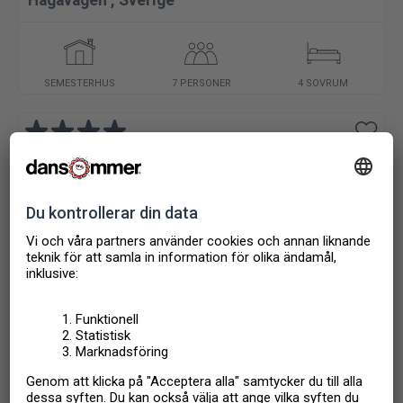
Hagavägen
,
Sverige
SEMESTERHUS
7 PERSONER
4 SOVRUM
6 231
Från
SEK
4 572
Från
SEK
Bålsta/Stockholm
,
Sverige