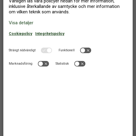
SEMESTERLÄGENHET
6 PERSONER
4 SOVRUM
5 112
Från
SEK
3 578
Från
SEK
Stöde
,
Sverige