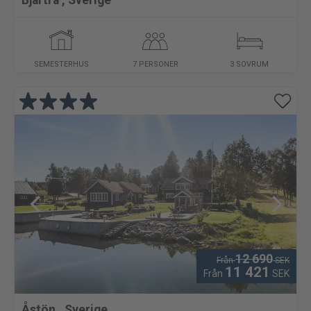
Bjärtrå
,
Sverige
SEMESTERHUS
7 PERSONER
3 SOVRUM
12 690
Från
SEK
11 421
Från
SEK
Åstön
,
Sverige