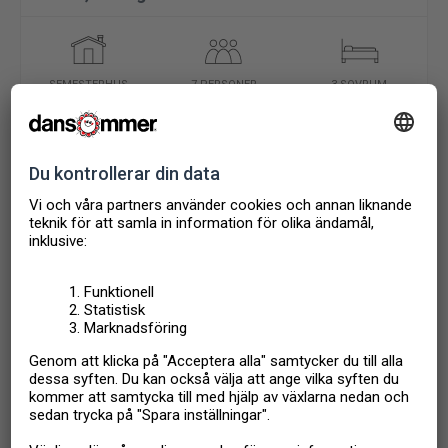
SEMESTERHUS
7 PERSONER
3 SOVRUM
6 938
Från
SEK
4 163
Från
SEK
Sundsvall
,
Sverige