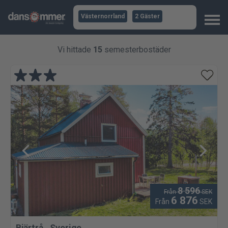
Västernorrland
2 Gäster
Vi hittade
15
semesterbostäder
8 596
Från
SEK
6 876
Från
SEK