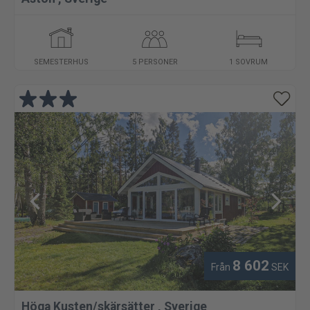
SEMESTERHUS
5 PERSONER
1 SOVRUM
8 602
Från
SEK
Höga Kusten/skärsätter
,
Sverige