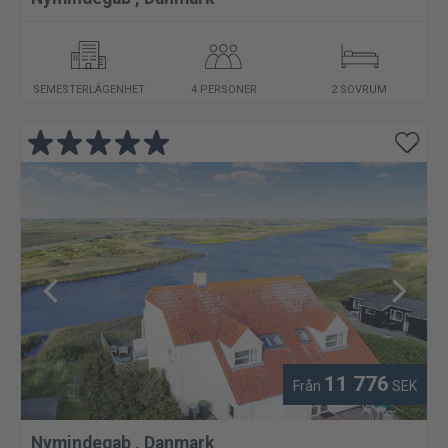
SEMESTERLÄGENHET
4 PERSONER
2 SOVRUM
11 776
Från
SEK
Nymindegab
,
Danmark